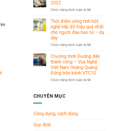
LÌ
30/4
2022.
XÌ
–
ở
Chức năng bình luận bị tắt
MỪNG
1/5
Chuỗi
XUÂN
sự
Thời điểm uống tinh bột
SANG
Yên
kiện
nghệ nếp đỏ hiệu quả nhất
Du
cho người đau bao tử – dạ
lịch
dày
Hè
2022.
ở
Chức năng bình luận bị tắt
Thời
điểm
Chương trình Đường đến
uống
thành công – Vua Nghệ
tinh
Việt Nam Hoàng Quang
bột
p
Đông trên kênh VTC10
nghệ
nếp
ở
Chức năng bình luận bị tắt
đỏ
Chương
hiệu
trình
quả
Đường
CHUYÊN MỤC
nhất
đến
cho
thành
người
công
Công dụng, cách dùng
đau
–
bao
Vua
Quy định
tử
Nghệ
–
Việt