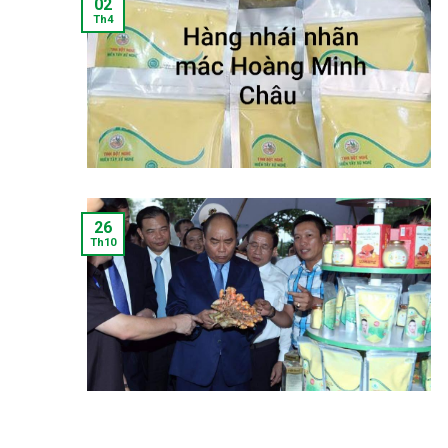
02
Th4
26
Th10