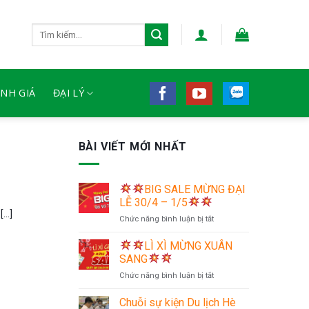
Tìm
kiếm:
NH GIÁ
ĐẠI LÝ
BÀI VIẾT MỚI NHẤT
BIG SALE MỪNG ĐẠI
LỄ 30/4 – 1/5
..]
ở
Chức năng bình luận bị tắt
LÌ XÌ MỪNG XUÂN
BIG
SANG
SALE
ở
Chức năng bình luận bị tắt
MỪNG
ĐẠI
Chuỗi sự kiện Du lịch Hè
LỄ