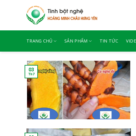
Skip
to
content
TRANG CHỦ
SẢN PHẨM
TIN TỨC
VID
03
Th7