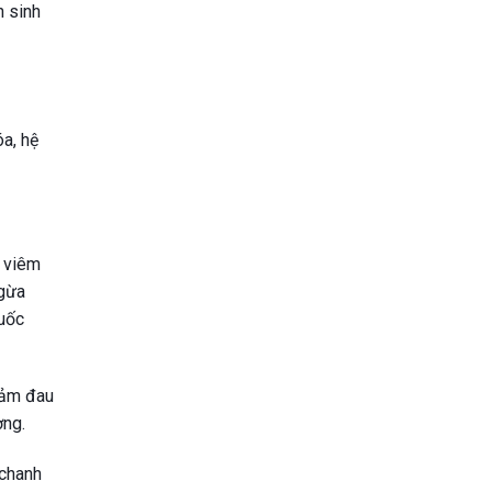
n sinh
óa, hệ
m viêm
ngừa
huốc
iảm đau
ơng.
 chanh