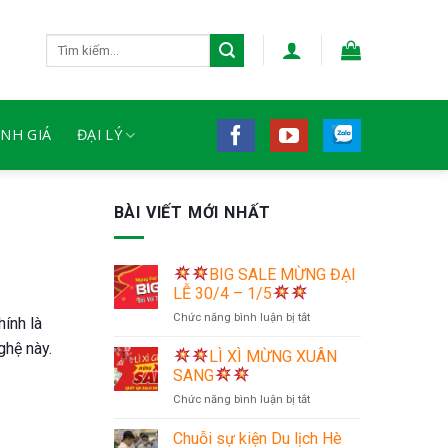
Tìm
kiếm:
NH GIÁ
ĐẠI LÝ
BÀI VIẾT MỚI NHẤT
BIG SALE MỪNG ĐẠI
LỄ 30/4 – 1/5
ở
Chức năng bình luận bị tắt
ính là
ghệ này.
LÌ XÌ MỪNG XUÂN
BIG
SANG
SALE
ở
Chức năng bình luận bị tắt
MỪNG
ĐẠI
Chuỗi sự kiện Du lịch Hè
LỄ