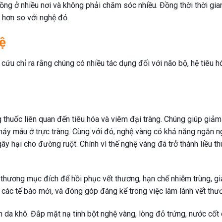
rồng ở nhiều nơi và không phải chăm sóc nhiều. Đồng thời thời gia
 hơn so với nghệ đỏ.
ệ
ứu chỉ ra rằng chúng có nhiều tác dụng đối với não bộ, hệ tiêu h
thuốc liên quan đến tiêu hóa và viêm đại tràng. Chúng giúp giả
 chảy máu ở trực tràng. Cùng với đó, nghệ vàng có khả năng ngăn 
y hại cho đường ruột. Chính vì thế nghệ vàng đã trở thành liều t
 thương mục đích để hồi phục vết thương, hạn chế nhiễm trùng, g
o các tế bào mới, và đóng góp đáng kể trong việc làm lành vết thư
àn da khô. Đắp mặt nạ tinh bột nghệ vàng, lòng đỏ trứng, nước cốt