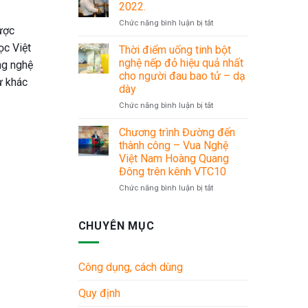
LÌ
30/4
2022.
XÌ
–
ở
Chức năng bình luận bị tắt
MỪNG
1/5
ược
Chuỗi
XUÂN
sự
ọc Việt
Thời điểm uống tinh bột
SANG
kiện
nghệ nếp đỏ hiệu quả nhất
ng nghệ
Du
cho người đau bao tử – dạ
ự khác
lịch
dày
Hè
2022.
ở
Chức năng bình luận bị tắt
Thời
điểm
Chương trình Đường đến
uống
thành công – Vua Nghệ
tinh
Việt Nam Hoàng Quang
bột
Đông trên kênh VTC10
nghệ
nếp
ở
Chức năng bình luận bị tắt
đỏ
Chương
hiệu
trình
quả
Đường
CHUYÊN MỤC
nhất
đến
cho
thành
người
công
Công dụng, cách dùng
đau
–
bao
Vua
Quy định
tử
Nghệ
–
Việt