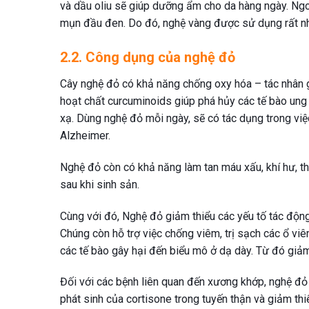
và dầu oliu sẽ giúp dưỡng ẩm cho da hàng ngày. Ngoà
mụn đầu đen. Do đó, nghệ vàng được sử dụng rất nh
2.2. Công dụng của nghệ đỏ
Cây nghệ đỏ có khả năng chống oxy hóa – tác nhân g
hoạt chất curcuminoids giúp phá hủy các tế bào ung t
xạ. Dùng nghệ đỏ mỗi ngày, sẽ có tác dụng trong việc
Alzheimer.
Nghệ đỏ còn có khả năng làm tan máu xấu, khí hư, t
sau khi sinh sản.
Cùng với đó, Nghệ đỏ giảm thiểu các yếu tố tác động 
Chúng còn hỗ trợ việc chống viêm, trị sạch các ổ viê
các tế bào gây hại đến biểu mô ở dạ dày. Từ đó giảm
Đối với các bệnh liên quan đến xương khớp, nghệ đỏ 
phát sinh của cortisone trong tuyến thận và giảm th