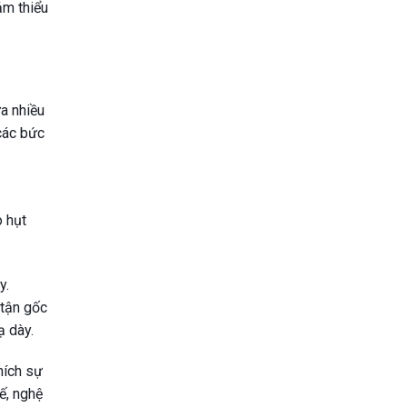
ảm thiểu
a nhiều
 các bức
o hụt
y.
 tận gốc
ạ dày.
hích sự
ế, nghệ