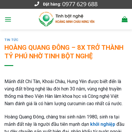
0977 629 688
Skip
Đặt hàng:
to
content
TIN TỨC
HOÀNG QUANG ĐÔNG – 8X TRỞ THÀNH
TỶ PHÚ NHỜ TINH BỘT NGHỆ
Mảnh đất Chí Tân, Khoái Châu, Hưng Yên được biết đến là
vùng đất trồng nghệ lâu đời hơn 30 năm, vùng nghệ truyền
thống mà theo Viện Hàn lâm khoa học và Công nghệ Việt
Nam đánh giá là có hàm lượng curcumin cao nhất cả nước.
Hoàng Quang Đông, chàng trai sinh năm 1980, sinh ra tại
mảnh đất này là người đầu tiên mạnh dạn
khởi nghiệp
đầu
tư dây chuyền sản xuất hiện đại, nhập khẩu từ nước ngoài