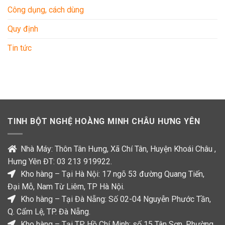
công
nhất
Công dụng, cách dùng
–
cho
Vua
người
Quy định
Nghệ
đau
Việt
bao
Nam
Tin tức
tử
Hoàng
–
Quang
dạ
Đông
dày
trên
kênh
VTC10
TINH BỘT NGHỆ HOÀNG MINH CHÂU HƯNG YÊN
Nhà Máy: Thôn Tân Hưng, Xã Chí Tân, Huyện Khoái Châu ,
Hưng Yên ĐT: 03 213 919922.
Kho hàng – Tại Hà Nội: 17 ngõ 53 đường Quang Tiến,
Đại Mỗ, Nam Từ Liêm, TP Hà Nội.
Kho hàng – Tại Đà Nẵng: Số 02-04 Nguyễn Phước Tần,
Q. Cẩm Lệ, TP. Đà Nẵng.
Kho hàng – Tại TP Hồ Chí Minh: số 15 Tân Sơn, Phường