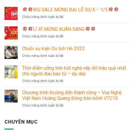
BIG SALE MỪNG ĐẠI LỄ 30/4 – 1/5
ở
Chức năng bình luận bị tắt
LÌ XÌ MỪNG XUÂN SANG
BIG
ở
Chức năng bình luận bị tắt
SALE
MỪNG
ĐẠI
Chuỗi sự kiện Du lịch Hè 2022.
LÌ
LỄ
ở
Chức năng bình luận bị tắt
XÌ
30/4
Chuỗi
MỪNG
–
sự
XUÂN
Thời điểm uống tinh bột nghệ nếp đỏ hiệu quả nhất
1/5
kiện
SANG
cho người đau bao tử – dạ dày
Du
ở
Chức năng bình luận bị tắt
lịch
Thời
Hè
điểm
2022.
Chương trình Đường đến thành công – Vua Nghệ
uống
Việt Nam Hoàng Quang Đông trên kênh VTC10
tinh
ở
Chức năng bình luận bị tắt
bột
Chương
nghệ
trình
nếp
Đường
CHUYÊN MỤC
đỏ
đến
hiệu
thành
quả