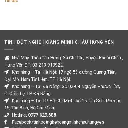
Tin tức
Hoàng
–
Quang
dạ
Đông
dày
trên
kênh
VTC10
TINH BỘT NGHỆ HOÀNG MINH CHÂU HƯNG YÊN
Nhà Máy: Thôn Tân Hưng, Xã Chí Tân, Huyện Khoái Châu ,
Hưng Yên ĐT: 03 213 919922.
Kho hàng – Tại Hà Nội: 17 ngõ 53 đường Quang Tiến,
Đại Mỗ, Nam Từ Liêm, TP Hà Nội.
Kho hàng – Tại Đà Nẵng: Số 02-04 Nguyễn Phước Tần,
Q. Cẩm Lệ, TP. Đà Nẵng.
Kho hàng – Tại TP Hồ Chí Minh: số 15 Tân Sơn, Phường
15, Tân Bình, Hồ Chí Minh.
Hotline:
0977.629.688
Facebook/tinhbotnghehoangminhchauhungyen