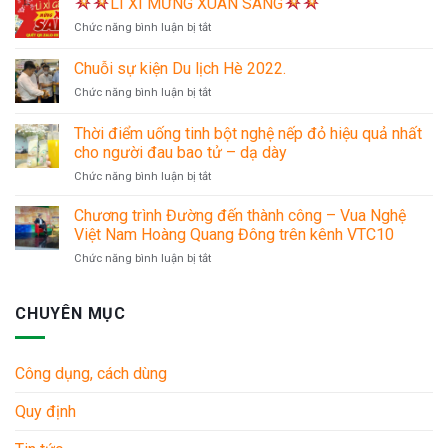
LÌ XÌ MỪNG XUÂN SANG
BIG
ở
Chức năng bình luận bị tắt
SALE
MỪNG
ĐẠI
Chuỗi sự kiện Du lịch Hè 2022.
LÌ
LỄ
ở
Chức năng bình luận bị tắt
XÌ
30/4
Chuỗi
MỪNG
–
sự
XUÂN
Thời điểm uống tinh bột nghệ nếp đỏ hiệu quả nhất
1/5
kiện
SANG
cho người đau bao tử – dạ dày
Du
ở
Chức năng bình luận bị tắt
lịch
Thời
Hè
điểm
2022.
Chương trình Đường đến thành công – Vua Nghệ
uống
Việt Nam Hoàng Quang Đông trên kênh VTC10
tinh
ở
Chức năng bình luận bị tắt
bột
Chương
nghệ
trình
nếp
Đường
CHUYÊN MỤC
đỏ
đến
hiệu
thành
quả
công
nhất
Công dụng, cách dùng
–
cho
Vua
người
Quy định
Nghệ
đau
Việt
bao
Nam
tử