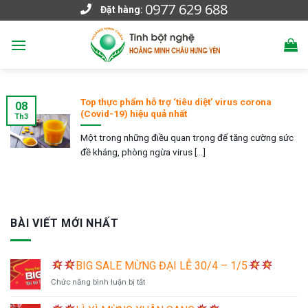
0977 629 688
Skip
Đặt hàng:
to
content
Top thực phẩm hỗ trợ ‘tiêu diệt’ virus corona
08
(Covid-19) hiệu quả nhất
Th3
Một trong những điều quan trọng để tăng cường sức
đề kháng, phòng ngừa virus [...]
BÀI VIẾT MỚI NHẤT
BIG SALE MỪNG ĐẠI LỄ 30/4 – 1/5
ở
Chức năng bình luận bị tắt