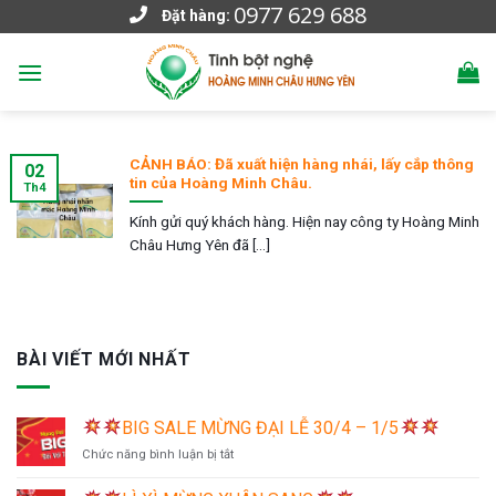
0977 629 688
Skip
Đặt hàng:
to
content
CẢNH BÁO: Đã xuất hiện hàng nhái, lấy cắp thông
02
tin của Hoàng Minh Châu.
Th4
Kính gửi quý khách hàng. Hiện nay công ty Hoàng Minh
Châu Hưng Yên đã [...]
BÀI VIẾT MỚI NHẤT
BIG SALE MỪNG ĐẠI LỄ 30/4 – 1/5
ở
Chức năng bình luận bị tắt