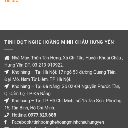
Tin tức
Hoàng
–
Quang
dạ
Đông
dày
trên
kênh
VTC10
TINH BỘT NGHỆ HOÀNG MINH CHÂU HƯNG YÊN
Nhà Máy: Thôn Tân Hưng, Xã Chí Tân, Huyện Khoái Châu ,
Hưng Yên ĐT: 03 213 919922.
Kho hàng – Tại Hà Nội: 17 ngõ 53 đường Quang Tiến,
Đại Mỗ, Nam Từ Liêm, TP Hà Nội.
Kho hàng – Tại Đà Nẵng: Số 02-04 Nguyễn Phước Tần,
Q. Cẩm Lệ, TP. Đà Nẵng.
Kho hàng – Tại TP Hồ Chí Minh: số 15 Tân Sơn, Phường
15, Tân Bình, Hồ Chí Minh.
Hotline:
0977.629.688
Facebook/tinhbotnghehoangminhchauhungyen