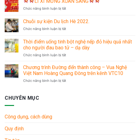
LÌ XÌ MỪNG XUÂN SANG
BIG
ở
Chức năng bình luận bị tắt
SALE
MỪNG
ĐẠI
Chuỗi sự kiện Du lịch Hè 2022.
LÌ
LỄ
ở
Chức năng bình luận bị tắt
XÌ
30/4
Chuỗi
MỪNG
–
sự
XUÂN
Thời điểm uống tinh bột nghệ nếp đỏ hiệu quả nhất
1/5
kiện
SANG
cho người đau bao tử – dạ dày
Du
ở
Chức năng bình luận bị tắt
lịch
Thời
Hè
điểm
2022.
Chương trình Đường đến thành công – Vua Nghệ
uống
Việt Nam Hoàng Quang Đông trên kênh VTC10
tinh
ở
Chức năng bình luận bị tắt
bột
Chương
nghệ
trình
nếp
Đường
CHUYÊN MỤC
đỏ
đến
hiệu
thành
quả
công
nhất
Công dụng, cách dùng
–
cho
Vua
người
Quy định
Nghệ
đau
Việt
bao
Nam
tử