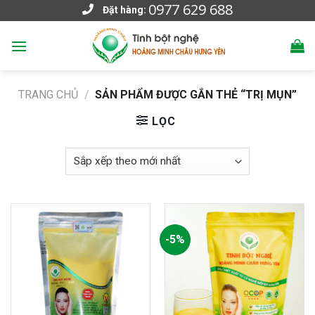
0977 629 688
Skip
Đặt hàng:
to
content
TRANG CHỦ
/
SẢN PHẨM ĐƯỢC GẮN THẺ “TRỊ MỤN”
LỌC
-5%