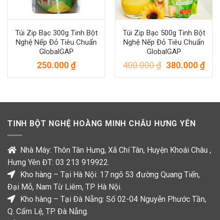
Túi Zip Bạc 300g Tinh Bột
Túi Zip Bạc 500g Tinh Bột
Nghệ Nếp Đỏ Tiêu Chuẩn
Nghệ Nếp Đỏ Tiêu Chuẩn
GlobalGAP
GlobalGAP
Giá gốc là: 40
Giá 
250.000
₫
400.000
₫
380.000
₫
TINH BỘT NGHỆ HOÀNG MINH CHÂU HƯNG YÊN
Nhà Máy: Thôn Tân Hưng, Xã Chí Tân, Huyện Khoái Châu ,
Hưng Yên ĐT: 03 213 919922.
Kho hàng – Tại Hà Nội: 17 ngõ 53 đường Quang Tiến,
Đại Mỗ, Nam Từ Liêm, TP Hà Nội.
Kho hàng – Tại Đà Nẵng: Số 02-04 Nguyễn Phước Tần,
Q. Cẩm Lệ, TP. Đà Nẵng.