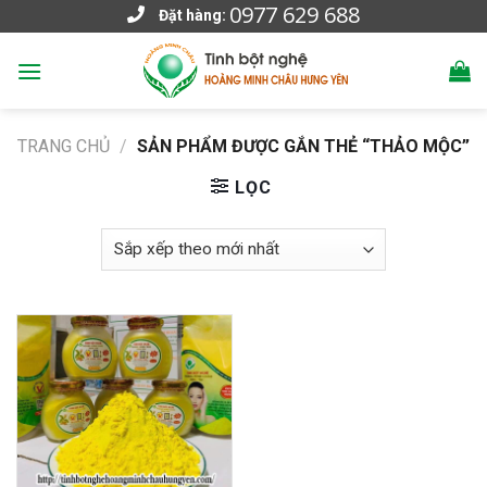
0977 629 688
Skip
Đặt hàng:
to
content
TRANG CHỦ
/
SẢN PHẨM ĐƯỢC GẮN THẺ “THẢO MỘC”
LỌC