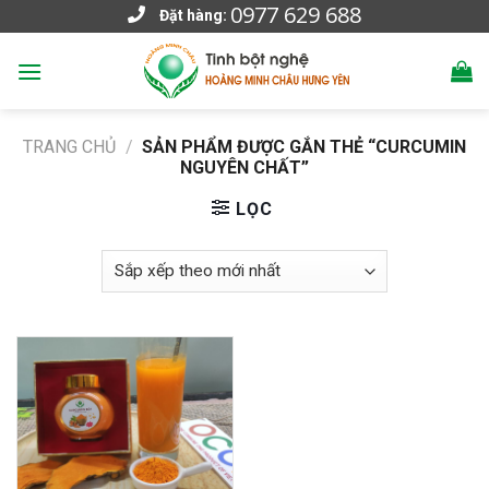
0977 629 688
Skip
Đặt hàng:
to
content
TRANG CHỦ
/
SẢN PHẨM ĐƯỢC GẮN THẺ “CURCUMIN
NGUYÊN CHẤT”
LỌC