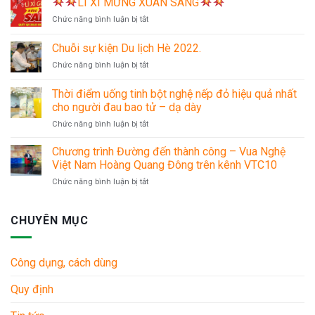
LÌ XÌ MỪNG XUÂN SANG
BIG
ở
Chức năng bình luận bị tắt
SALE
MỪNG
ĐẠI
Chuỗi sự kiện Du lịch Hè 2022.
LÌ
LỄ
ở
Chức năng bình luận bị tắt
XÌ
30/4
Chuỗi
MỪNG
–
sự
XUÂN
Thời điểm uống tinh bột nghệ nếp đỏ hiệu quả nhất
1/5
kiện
SANG
cho người đau bao tử – dạ dày
Du
ở
Chức năng bình luận bị tắt
lịch
Thời
Hè
điểm
2022.
Chương trình Đường đến thành công – Vua Nghệ
uống
Việt Nam Hoàng Quang Đông trên kênh VTC10
tinh
ở
Chức năng bình luận bị tắt
bột
Chương
nghệ
trình
nếp
Đường
CHUYÊN MỤC
đỏ
đến
hiệu
thành
quả
công
nhất
Công dụng, cách dùng
–
cho
Vua
người
Quy định
Nghệ
đau
Việt
bao
Nam
tử