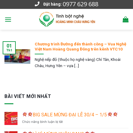
0977 629 688
Skip
Đặt hàng:
to
content
Chương trình Đường đến thành công – Vua Nghệ
01
Việt Nam Hoàng Quang Đông trên kênh VTC10
Th1
Nghệ nếp đỏ (thuộc họ nghệ vàng) Chí Tân, Khoái
Châu, Hưng Yên – vựa [...]
BÀI VIẾT MỚI NHẤT
BIG SALE MỪNG ĐẠI LỄ 30/4 – 1/5
ở
Chức năng bình luận bị tắt