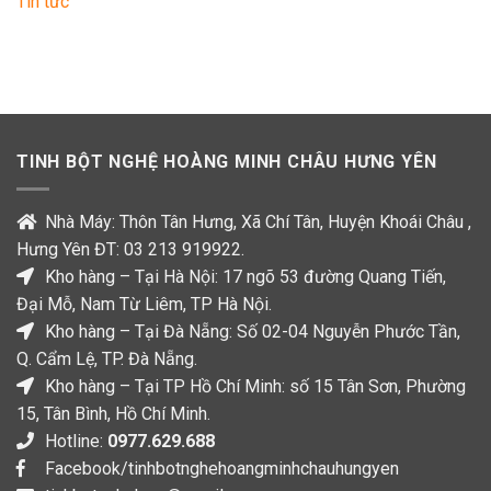
Tin tức
Hoàng
–
Quang
dạ
Đông
dày
trên
kênh
VTC10
TINH BỘT NGHỆ HOÀNG MINH CHÂU HƯNG YÊN
Nhà Máy: Thôn Tân Hưng, Xã Chí Tân, Huyện Khoái Châu ,
Hưng Yên ĐT: 03 213 919922.
Kho hàng – Tại Hà Nội: 17 ngõ 53 đường Quang Tiến,
Đại Mỗ, Nam Từ Liêm, TP Hà Nội.
Kho hàng – Tại Đà Nẵng: Số 02-04 Nguyễn Phước Tần,
Q. Cẩm Lệ, TP. Đà Nẵng.
Kho hàng – Tại TP Hồ Chí Minh: số 15 Tân Sơn, Phường
15, Tân Bình, Hồ Chí Minh.
Hotline:
0977.629.688
Facebook/tinhbotnghehoangminhchauhungyen