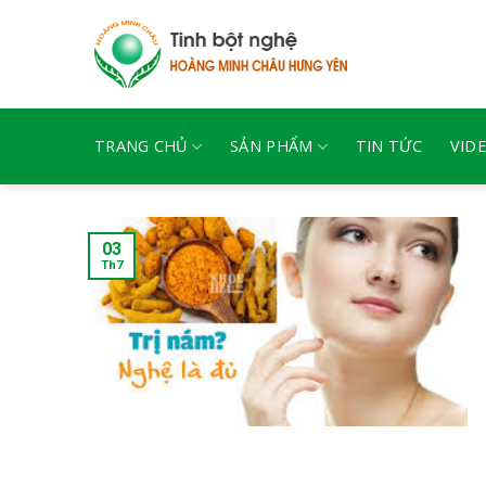
Skip
to
content
TRANG CHỦ
SẢN PHẨM
TIN TỨC
VID
03
Th7