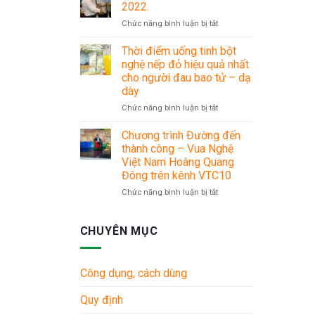
LÌ
30/4
2022.
XÌ
–
ở
Chức năng bình luận bị tắt
MỪNG
1/5
Chuỗi
XUÂN
sự
Thời điểm uống tinh bột
SANG
kiện
nghệ nếp đỏ hiệu quả nhất
Du
cho người đau bao tử – dạ
lịch
dày
Hè
2022.
ở
Chức năng bình luận bị tắt
Thời
điểm
Chương trình Đường đến
uống
thành công – Vua Nghệ
tinh
Việt Nam Hoàng Quang
bột
Đông trên kênh VTC10
nghệ
nếp
ở
Chức năng bình luận bị tắt
đỏ
Chương
hiệu
trình
quả
Đường
CHUYÊN MỤC
nhất
đến
cho
thành
người
công
Công dụng, cách dùng
đau
–
bao
Vua
Quy định
tử
Nghệ
–
Việt