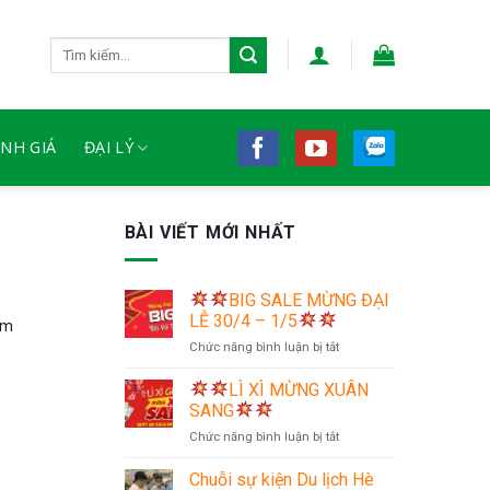
Tìm
kiếm:
NH GIÁ
ĐẠI LÝ
BÀI VIẾT MỚI NHẤT
BIG SALE MỪNG ĐẠI
LỄ 30/4 – 1/5
ám
ở
Chức năng bình luận bị tắt
LÌ XÌ MỪNG XUÂN
BIG
SANG
SALE
ở
Chức năng bình luận bị tắt
MỪNG
ĐẠI
Chuỗi sự kiện Du lịch Hè
LỄ