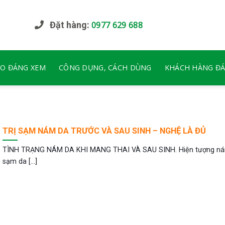
Đặt hàng:
0977 629 688
EO ĐÁNG XEM
CÔNG DỤNG, CÁCH DÙNG
KHÁCH HÀNG ĐÁ
TRỊ SẠM NÁM DA TRƯỚC VÀ SAU SINH – NGHỆ LÀ ĐỦ
TÌNH TRẠNG NÁM DA KHI MANG THAI VÀ SAU SINH. Hiện tượng n
sạm da [...]