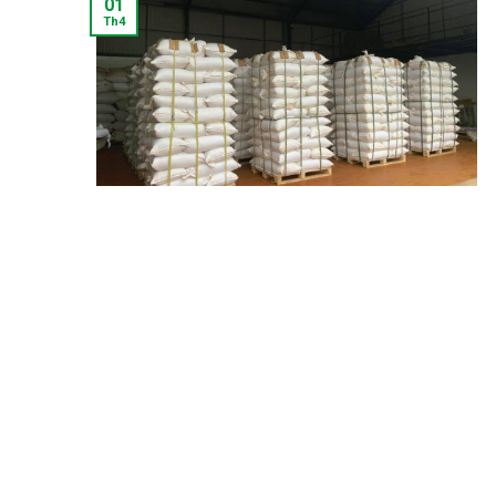
01
Th4