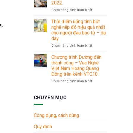
LÌ
30/4
2022.
XÌ
–
ở
Chức năng bình luận bị tắt
MỪNG
1/5
Chuỗi
XUÂN
sự
Thời điểm uống tinh bột
SANG
u,
kiện
nghệ nếp đỏ hiệu quả nhất
Du
cho người đau bao tử – dạ
lịch
dày
Hè
2022.
ở
Chức năng bình luận bị tắt
Thời
điểm
Chương trình Đường đến
uống
thành công – Vua Nghệ
tinh
Việt Nam Hoàng Quang
bột
Đông trên kênh VTC10
nghệ
nếp
ở
Chức năng bình luận bị tắt
đỏ
Chương
hiệu
trình
quả
Đường
CHUYÊN MỤC
nhất
đến
cho
thành
người
công
Công dụng, cách dùng
đau
–
bao
Vua
Quy định
tử
Nghệ
–
Việt