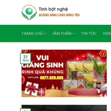
Skip
to
content
TRANG CHỦ
SẢN PHẨM
TIN TỨC
VID
21
Th12