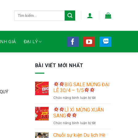
Tìm
kiếm:
NH GIÁ
ĐẠI LÝ
BÀI VIẾT MỚI NHẤT
BIG SALE MỪNG ĐẠI
LỄ 30/4 – 1/5
 QUÝ
ở
Chức năng bình luận bị tắt
LÌ XÌ MỪNG XUÂN
BIG
SANG
SALE
ở
Chức năng bình luận bị tắt
MỪNG
ĐẠI
Chuỗi sự kiện Du lịch Hè
LỄ