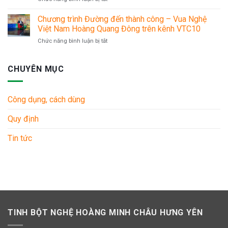
Thời
Hè
điểm
2022.
Chương trình Đường đến thành công – Vua Nghệ
uống
Việt Nam Hoàng Quang Đông trên kênh VTC10
tinh
ở
Chức năng bình luận bị tắt
bột
Chương
nghệ
trình
nếp
Đường
CHUYÊN MỤC
đỏ
đến
hiệu
thành
quả
công
nhất
Công dụng, cách dùng
–
cho
Vua
người
Quy định
Nghệ
đau
Việt
bao
Nam
Tin tức
tử
Hoàng
–
Quang
dạ
Đông
dày
trên
kênh
VTC10
TINH BỘT NGHỆ HOÀNG MINH CHÂU HƯNG YÊN