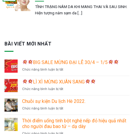
TÌNH TRẠNG NÁM DA KHI MANG THAI VÀ SAU SINH.
Hiện tượng nám sạm da [...]
BÀI VIẾT MỚI NHẤT
BIG SALE MỪNG ĐẠI LỄ 30/4 – 1/5
ở
Chức năng bình luận bị tắt
LÌ XÌ MỪNG XUÂN SANG
BIG
ở
Chức năng bình luận bị tắt
SALE
MỪNG
ĐẠI
Chuỗi sự kiện Du lịch Hè 2022.
LÌ
LỄ
ở
Chức năng bình luận bị tắt
XÌ
30/4
Chuỗi
MỪNG
–
sự
XUÂN
Thời điểm uống tinh bột nghệ nếp đỏ hiệu quả nhất
1/5
kiện
SANG
cho người đau bao tử – dạ dày
Du
ở
Chức năng bình luận bị tắt
lịch