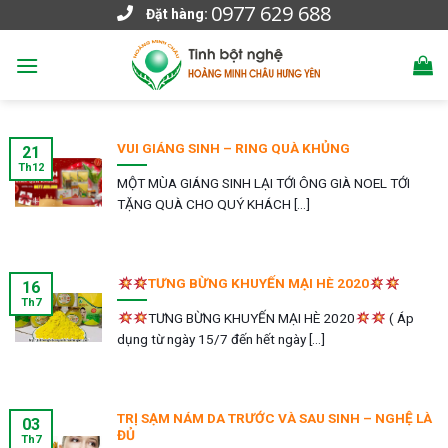
0977 629 688
Skip
Đặt hàng:
to
content
VUI GIÁNG SINH – RING QUÀ KHỦNG
21
Th12
MỘT MÙA GIÁNG SINH LẠI TỚI ÔNG GIÀ NOEL TỚI
TẶNG QUÀ CHO QUÝ KHÁCH [...]
TƯNG BỪNG KHUYẾN MẠI HÈ 2020
16
Th7
TƯNG BỪNG KHUYẾN MẠI HÈ 2020
( Áp
dụng từ ngày 15/7 đến hết ngày [...]
TRỊ SẠM NÁM DA TRƯỚC VÀ SAU SINH – NGHỆ LÀ
03
ĐỦ
Th7