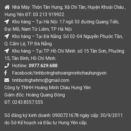
Nhà Máy: Thôn Tân Hưng, Xã Chí Tân, Huyện Khoái Châu ,
Hưng Yên ĐT: 03 213 919922.
Kho hàng – Tại Hà Nội: 17 ngõ 53 đường Quang Tiến,
Đại Mỗ, Nam Từ Liêm, TP Hà Nội.
Kho hàng – Tại Đà Nẵng: Số 02-04 Nguyễn Phước Tần,
Q. Cẩm Lệ, TP. Đà Nẵng.
Kho hàng – Tại TP Hồ Chí Minh: số 15 Tân Sơn, Phường
15, Tân Bình, Hồ Chí Minh.
Hotline:
0977.629.688
Facebook/tinhbotnghehoangminhchauhungyen
tinhbotnghehmc@gmail.com
Công ty TNHH Hoàng Minh Châu Hưng Yên
Giám đốc: Hoàng Quang Đông
ĐT: 0243.8357.555
Số đăng ký kinh doanh: 0900721678 ngày cấp: 30/9/2011
do Sở Kế hoạch và Đầu tư Hưng Yên cấp.